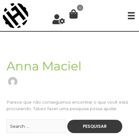
Ir
0
para
o
conteúdo
Anna Maciel
Parece que não conseguimos encontrar o que você está
procurando. Talvez fazer uma pesquisa possa ajudar.
Pesquisar
por: