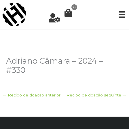
Ir
0
para
o
conteúdo
Adriano Câmara – 2024 –
#330
←
Recibo de doação anterior
Recibo de doação seguinte
→