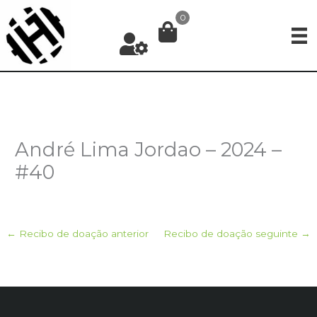
Ir
0
para
o
conteúdo
André Lima Jordao – 2024 –
#40
←
Recibo de doação anterior
Recibo de doação seguinte
→