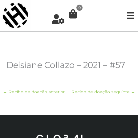
Ir
0
para
o
conteúdo
Deisiane Collazo – 2021 – #57
←
Recibo de doação anterior
Recibo de doação seguinte
→