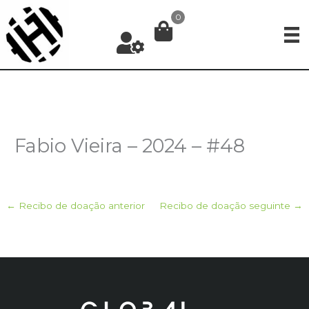
Ir
0
para
o
conteúdo
Fabio Vieira – 2024 – #48
←
Recibo de doação anterior
Recibo de doação seguinte
→