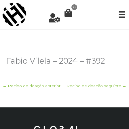
Ir
0
para
o
conteúdo
Fabio Vilela – 2024 – #392
←
Recibo de doação anterior
Recibo de doação seguinte
→