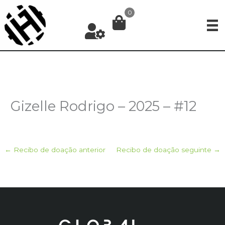
Ir
0
para
o
conteúdo
Gizelle Rodrigo – 2025 – #12
←
Recibo de doação anterior
Recibo de doação seguinte
→