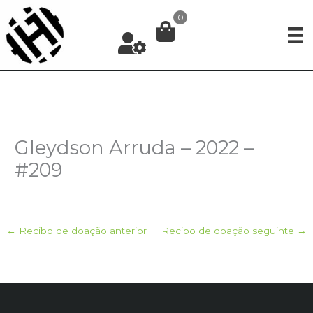
Ir
0
para
o
conteúdo
Gleydson Arruda – 2022 –
#209
←
Recibo de doação anterior
Recibo de doação seguinte
→