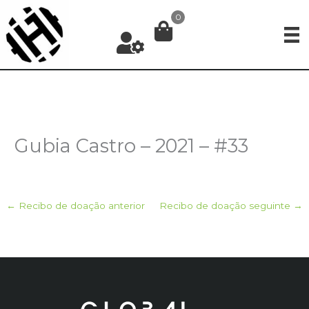
Ir
0
para
o
conteúdo
Gubia Castro – 2021 – #33
←
Recibo de doação anterior
Recibo de doação seguinte
→