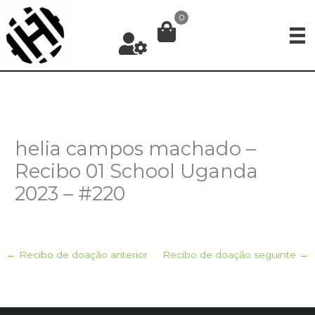
Ir
0
para
o
conteúdo
helia campos machado –
Recibo 01 School Uganda
2023 – #220
←
Recibo de doação anterior
Recibo de doação seguinte
→