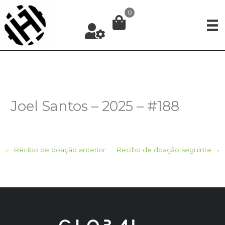
Ir
0
para
o
conteúdo
Joel Santos – 2025 – #188
←
Recibo de doação anterior
Recibo de doação seguinte
→