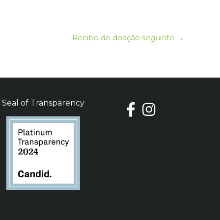
Recibo de doação seguinte
→
Seal of Transparency