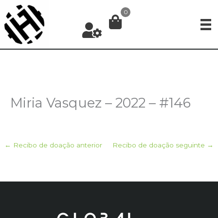
Ir
0
para
o
conteúdo
Miria Vasquez – 2022 – #146
←
Recibo de doação anterior
Recibo de doação seguinte
→