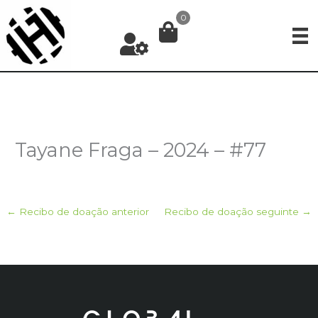
Ir
0
para
o
conteúdo
Tayane Fraga – 2024 – #77
←
Recibo de doação anterior
Recibo de doação seguinte
→