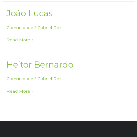
João Lucas
Comunidade
/
Gabriel Reis
João
Read More »
Lucas
Heitor Bernardo
Comunidade
/
Gabriel Reis
Heitor
Read More »
Bernardo