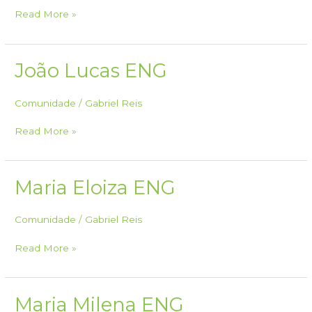
Heitor
Read More »
Bernardo
ENG
João Lucas ENG
Comunidade
/
Gabriel Reis
João
Read More »
Lucas
ENG
Maria Eloiza ENG
Comunidade
/
Gabriel Reis
Maria
Read More »
Eloiza
ENG
Maria Milena ENG