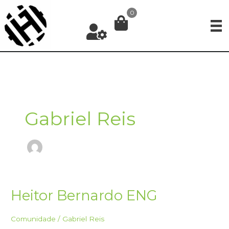
Ir
0
para
o
conteúdo
Gabriel Reis
Heitor Bernardo ENG
Comunidade
/
Gabriel Reis