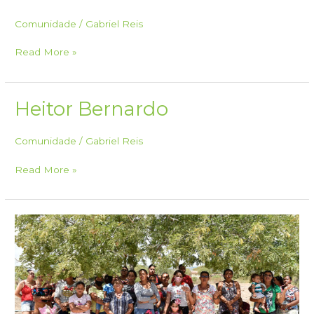
Comunidade
/
Gabriel Reis
João
Read More »
Lucas
Heitor Bernardo
Comunidade
/
Gabriel Reis
Heitor
Read More »
Bernardo