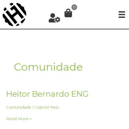
Ir
0
para
o
conteúdo
Comunidade
Heitor Bernardo ENG
Comunidade
/
Gabriel Reis
Heitor
Read More »
Bernardo