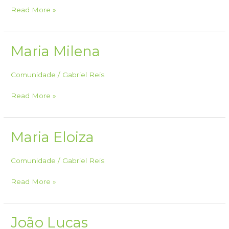
Maria
Read More »
Milena
ENG
Maria Milena
Comunidade
/
Gabriel Reis
Maria
Read More »
Milena
Maria Eloiza
Comunidade
/
Gabriel Reis
Maria
Read More »
Eloiza
João Lucas