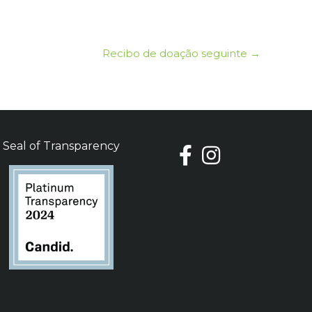
Recibo de doação seguinte
→
Seal of Transparency