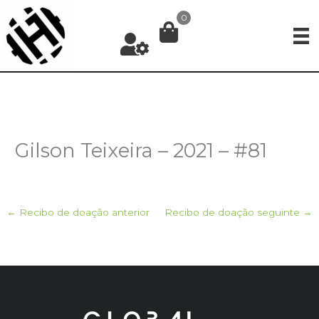
Ir
0
para
o
conteúdo
Gilson Teixeira – 2021 – #81
←
Recibo de doação anterior
Recibo de doação seguinte
→